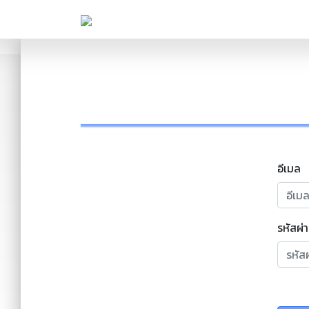
อีเมล
รหัสผ่